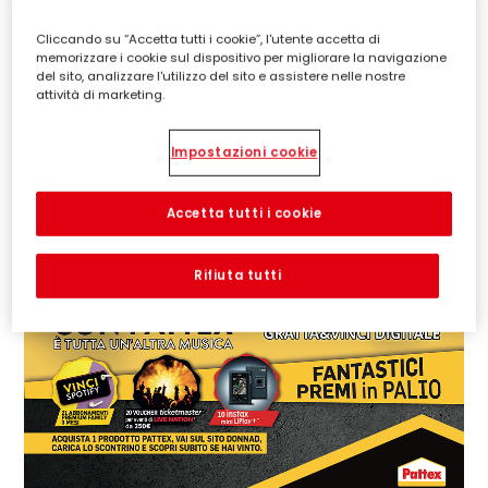
PARTECIPA
Cliccando su “Accetta tutti i cookie”, l'utente accetta di
memorizzare i cookie sul dispositivo per migliorare la navigazione
del sito, analizzare l'utilizzo del sito e assistere nelle nostre
Concorso a premi valido dal 01/08/2026 al 19/09/2026.
attività di marketing.
Montepremi complessivo € 3.749,00 (IVA inclusa).
Leggi le note legali
Impostazioni cookie
Accetta tutti i cookie
Rifiuta tutti