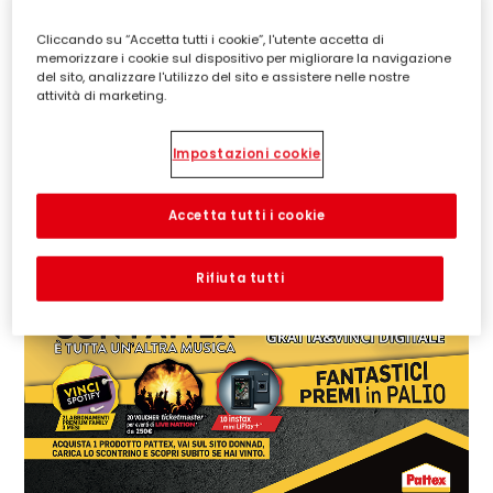
PARTECIPA
Cliccando su “Accetta tutti i cookie”, l'utente accetta di
memorizzare i cookie sul dispositivo per migliorare la navigazione
del sito, analizzare l'utilizzo del sito e assistere nelle nostre
Concorso a premi valido dal 01/08/2026 al 19/09/2026.
attività di marketing.
Montepremi complessivo € 3.749,00 (IVA inclusa).
Leggi le note legali
Impostazioni cookie
Accetta tutti i cookie
Rifiuta tutti