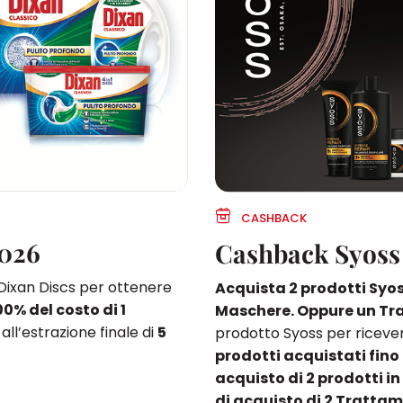
CASHBACK
2026
Cashback Syoss
1 Dixan Discs per ottenere
Acquista 2 prodotti Syo
00% del costo di 1
Maschere. Oppure un T
all’estrazione finale di
5
prodotto Syoss per ricever
prodotti acquistati fino
acquisto di 2 prodotti i
di acquisto di 2 Tratta