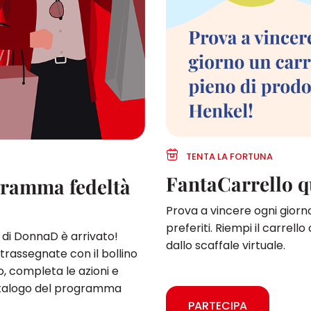
TENTA LA FORTUNA
FantaCarrello q
ogramma fedeltà
Prova a vincere ogni giorno
preferiti. Riempi il carrello
di DonnaD è arrivato!
dallo scaffale virtuale.
rassegnate con il bollino
to, completa le azioni e
catalogo del programma
PARTECIPA