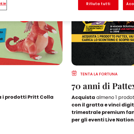
kie
Rifiuta tutti
Acc
TENTA LA FORTUNA
70 anni di Patte
 i prodotti Pritt Colla
Acquista
almeno 1 prodott
con il gratta e vinci di
trimestrale premium fa
per gli eventi Live Nation