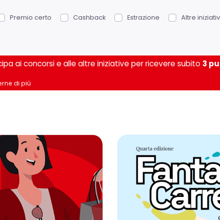
Premio certo
Cashback
Estrazione
Altre iniziati
cipa ai concorsi e alle altre iniziative per ricevere subito
3 pu
rne di più