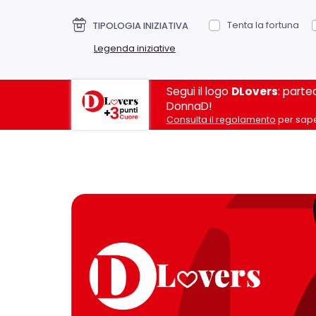
Tenta la fortuna
TIPOLOGIA INIZIATIVA
Legenda iniziative
Segui il logo
DLovers
: parte
DonnaD!
Consulta il regolamento
per sape