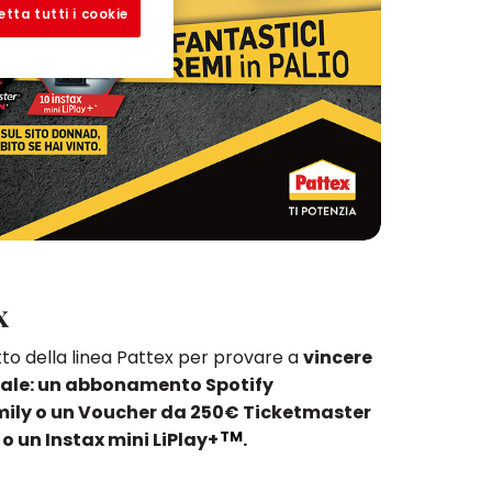
etta tutti i cookie
x
o della linea Pattex per provare a
vincere
gitale: un abbonamento Spotify
mily o un Voucher da 250€ Ticketmaster
TM
 o un Instax mini LiPlay+
.