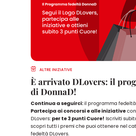
ALTRE INIZIATIVE
È arrivato DLovers: il pr
di DonnaD!
Continua a seguirci:
il programma fedeltà 
Partecipa ai concorsi e alle iniziative
cont
DLovers:
per te 3 punti Cuore!
Iscriviti subi
scopri tutti i premi che puoi ottenere nel 
fedeltà DLovers.